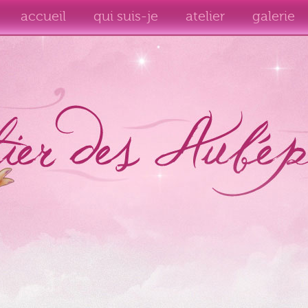
accueil
qui suis-je
atelier
galerie